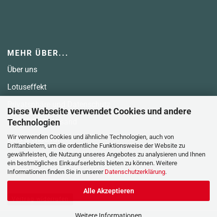
MEHR ÜBER...
Über uns
Lotuseffekt
Privatsphäre und Datenschutz
Diese Webseite verwendet Cookies und andere
Technologien
Zahlarten & Versand
Wir verwenden Cookies und ähnliche Technologien, auch von
AGB
&
Widerruf
Drittanbietern, um die ordentliche Funktionsweise der Website zu
gewährleisten, die Nutzung unseres Angebotes zu analysieren und Ihnen
Impressum
ein bestmögliches Einkaufserlebnis bieten zu können. Weitere
Informationen finden Sie in unserer
Datenschutzerklärung
.
Alle Akzeptieren
Vertrag widerrufen
Weitere Informationen