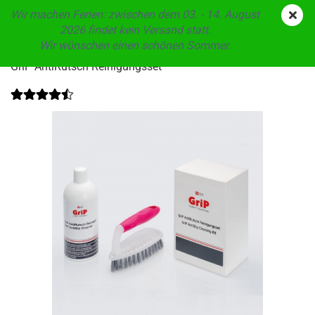
Wir machen Ferien: zwischen dem 03. - 14. August
2026 findet kein Versand statt.
Wir wünschen einen schönen Sommer.
GriP An­ti­Rutsch Rei­ni­gungs­set